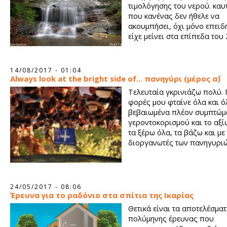
τιμολόγησης του νερού. καυ
που κανένας δεν ήθελε να
ακουμπήσει, όχι μόνο επειδ
είχε μείνει στα επίπεδα του
14/08/2017 - 01:04
Always look at the bright side of... πανηγύρι (μέρος α΄)
Τελευταία γκρινιάζω πολύ.
φορές μου φταίνε όλα και ό
βεβαιωμένα πλέον συμπτώμ
γεροντοκορισμού και το αξ
τα ξέρω όλα, τα βάζω και με
διοργανωτές των πανηγυριώ
24/05/2017 - 08:06
Έρευνα για το ραδόνιο στα σπίτια της Ικαρίας
Θετικά είναι τα αποτελέσματ
πολύμηνης έρευνας που