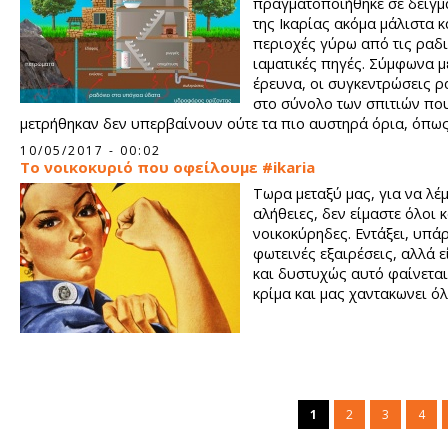
πραγματοποιήθηκε σε δείγμ
της Ικαρίας ακόμα μάλιστα κ
περιοχές γύρω από τις ραδ
ιαματικές πηγές. Σύμφωνα μ
έρευνα, οι συγκεντρώσεις 
στο σύνολο των σπιτιών πο
μετρήθηκαν δεν υπερβαίνουν ούτε τα πιο αυστηρά όρια, όπω
καθορίζονται από τον Παγκόσμιο Οργανισμό Υγείας.
10/05/2017 - 00:02
Το νοικοκυριό που οφείλουμε #ikaria
Τωρα μεταξύ μας, για να λέ
αλήθειες, δεν είμαστε όλοι 
νοικοκύρηδες. Εντάξει, υπά
φωτεινές εξαιρέσεις, αλλά ε
και δυστυχώς αυτό φαίνεται 
κρίμα και μας χαντακωνει ό
1
2
3
4