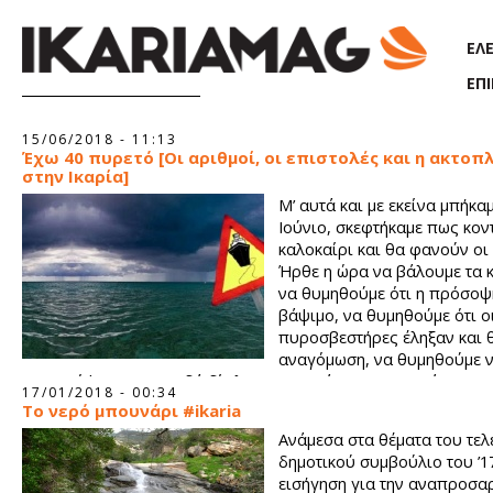
Παράκαμψη προς το κυρίως περιεχόμενο
ΕΛ
ΕΠ
Σελίδες
15/06/2018 - 11:13
Έχω 40 πυρετό [Οι αριθμοί, οι επιστολές και η ακτοπ
στην Ικαρία]
Μ’ αυτά και με εκείνα μπήκα
Ιούνιο, σκεφτήκαμε πως κοντ
καλοκαίρι και θα φανούν οι 
Ήρθε η ώρα να βάλουμε τα κ
να θυμηθούμε ότι η πρόσοψ
βάψιμο, να θυμηθούμε ότι ο
πυροσβεστήρες έληξαν και 
αναγόμωση, να θυμηθούμε 
χορτοκόψουμε κι εκειδά δίπλα, στο χωράφι που παρκάρουν, 
17/01/2018 - 00:34
πάρει και καμιά φωτιά.
Tο νερό μπουνάρι #ikaria
Ανάμεσα στα θέματα του τελ
δημοτικού συμβούλιο του ’1
εισήγηση για την αναπροσα