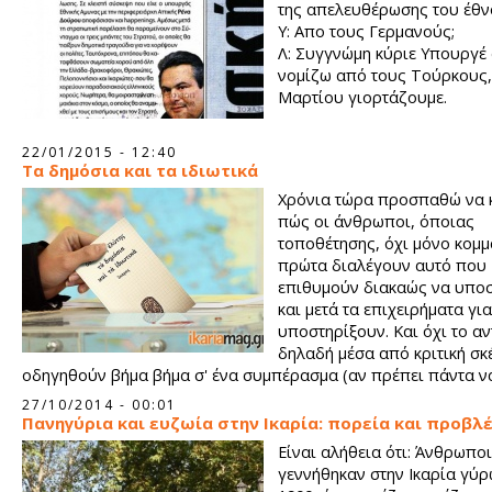
της απελευθέρωσης του έθν
Υ: Απο τους Γερμανούς;
Λ: Συγγνώμη κύριε Υπουργέ
νομίζω από τους Τούρκους,
Μαρτίου γιορτάζουμε.
22/01/2015 - 12:40
Τα δημόσια και τα ιδιωτικά
Χρόνια τώρα προσπαθώ να 
πώς οι άνθρωποι, όποιας
τοποθέτησης, όχι μόνο κομμ
πρώτα διαλέγουν αυτό που
επιθυμούν διακαώς να υποσ
και μετά τα επιχειρήματα για
υποστηρίξουν. Και όχι το αν
δηλαδή μέσα από κριτική σκ
οδηγηθούν βήμα βήμα σ' ένα συμπέρασμα (αν πρέπει πάντα ν
συμπέρασμα).
27/10/2014 - 00:01
Πανηγύρια και ευζωία στην Ικαρία: πορεία και προβλ
Είναι αλήθεια ότι: Άνθρωπο
γεννήθηκαν στην Ικαρία γύρ