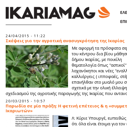
Παράκαμψη προς το κυρίως περιεχόμενο
ΕΛ
ΕΠ
Σελίδες
24/04/2015 - 11:22
Σκέψεις για την αγροτική ανασυγκρότηση της Ικαρίας
Με αφορμή τα πρόσφατα σε
του κέντρου δια βίου μάθησ
δήμου Ικαρίας, με ποικίλη
θεματολογία όπως “αστικοί”
λαχανόκηποι και νέες “εναλλ
καλλιέργεις ( ιπποφαές, στέ
επανήλθαν στο μυαλό μου σ
σχετικά με την ολική έλλειψη
σχεδιασμού της αγροτικής παραγωγής της Ικαρίας που αντανα
στη μνημειώδη αστοχία των θεματικών των παραπάνω σεμιναρ
20/03/2015 - 10:57
Παρωδία σε μία πράξη: Η φετινή επέτειος & η «συμμε
Ικαριωτών»
Λ: Κύριε Υπουργέ, ευπειθώ
ότι όλα είναι έτοιμα για το