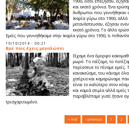
1900, όσοι επέζησαν, έζησα
και εκατό χρόνια. Ένα ερώτημ
Άνθρωποι που γεννήθηκαν 
Ικαρία γύρω στο 1900, αλλά
μετανάστευσαν, έζησαν ενεν
εκατό χρόνια; Το άλλο ερώτη
Εμείς που γεννηθήκαμε στην Ικαρία γύρω στο 1950, τι πιθανότ
έχουμε να ξεπεράσουμε τα ενενήντα και να πλησιάσουμε τα εκ
10/10/2014 - 00:21
Βρε πώς έχεις μεγαλώσει
Είχαμε ένα όμορφο κακομαθ
μωρό. Το ταΐζαμε, το ποτίζαμ
περίσσευε το πίναμε εμείς. 
κανακεύαμε, του κάναμε όλα
χατίρια και καμαρώναμε πα
είναι το καλύτερο στον κόσμ
και καμιά ατιμία αλλά εμείς 
παραβλέπαμε γιατί ήτανε αγ
τρισχαριτωμένο.
« first
‹ previous
1
2