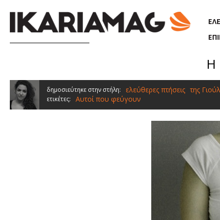
Παράκαμψη προς το κυρίως περιεχόμενο
ΕΛ
ΕΠ
Η
ελεύθερες πτήσεις
της Γιού
δημοσιεύτηκε στην στήλη:
Αυτοί που φεύγουν
ετικέτες: