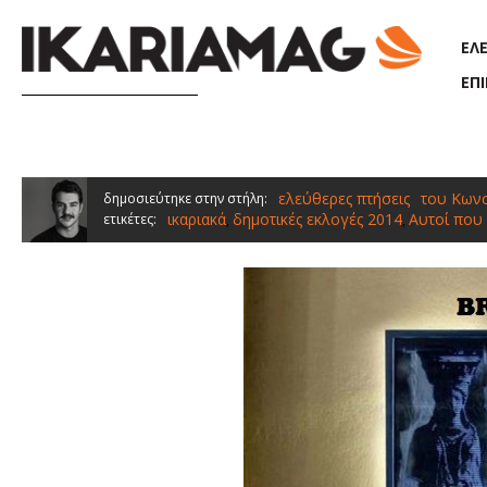
Παράκαμψη προς το κυρίως περιεχόμενο
ΕΛ
ΕΠ
ελεύθερες πτήσεις
του Κων
δημοσιεύτηκε στην στήλη:
ικαριακά
δημοτικές εκλογές 2014
Αυτοί που
ετικέτες:
,
,