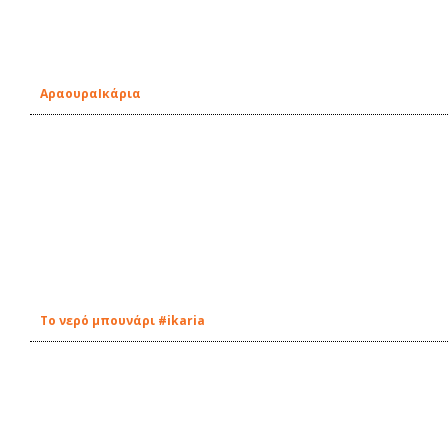
ΑραουραIκάρια
Tο νερό μπουνάρι #ikaria