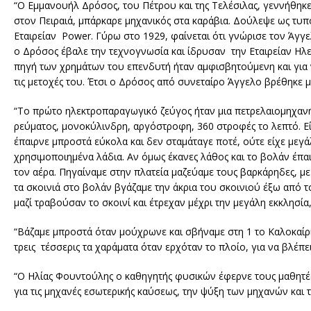
“Ο Εμμανουήλ Δρόσος, του Πέτρου και της Τελέσιλας, γεννήθηκε
στον Πειραιά, μπάρκαρε μηχανικός στα καράβια. Δούλεψε ως τυπ
Εταιρείαν Power. Γύρω στο 1929, φαίνεται ότι γνώρισε τον Άγγε
ο Δρόσος έβαλε την τεχνογνωσία και ίδρυσαν την Εταιρείαν Η
πηγή των χρημάτων του επενδυτή ήταν αμφισβητούμενη και για 
τις μετοχές του. Έτσι ο Δρόσος από συνεταίρο Άγγελο βρέθηκε μ
“Το πρώτο ηλεκτροπαραγωγικό ζεύγος ήταν μια πετρελαιομηχανή
ρεύματος, μονοκύλινδρη, αργόστροφη, 360 στροφές το λεπτό. Εί
έπαιρνε μπροστά εύκολα και δεν σταμάταγε ποτέ, ούτε είχε μεγάλ
χρησιμοποιημένα λάδια. Αν όμως έκανες λάθος και το βολάν έπα
τον αέρα. Πηγαίναμε στην πλατεία μαζεύαμε τους βαρκάρηδες, με 
τα σκοινιά στο βολάν βγάζαμε την άκρια του σκοινιού έξω από 
μαζί τραβούσαν το σκοινί και έτρεχαν μέχρι την μεγάλη εκκλησία,
“Βάζαμε μπροστά όταν μούχρωνε και σβήναμε στη 1 το Καλοκαίρι κ
τρεις τέσσερις τα χαράματα όταν ερχόταν το πλοίο, για να βλέπει
“Ο Ηλίας Φουντούλης ο καθηγητής φυσικών έφερνε τους μαθητές
για τις μηχανές εσωτερικής καύσεως, την ψύξη των μηχανών και τ