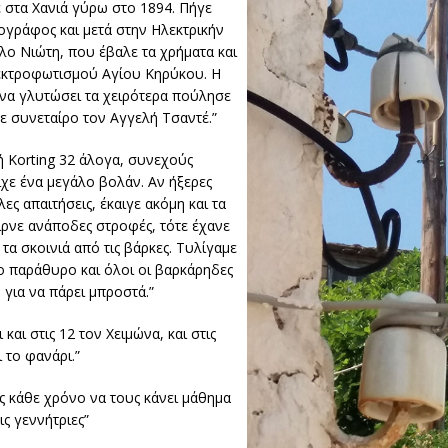
 στα Χανιά γύρω στο 1894. Πήγε
ογράφος και μετά στην Ηλεκτρικήν
λο Νιώτη, που έβαλε τα χρήματα και
λεκτροφωτισμού Αγίου Κηρύκου. Η
να γλυτώσει τα χειρότερα πούλησε
ε συνεταίρο τον Αγγελή Τσαντέ.”
 Korting 32 άλογα, συνεχούς
χε ένα μεγάλο βολάν. Αν ήξερες
ες απαιτήσεις, έκαιγε ακόμη και τα
ιρνε ανάποδες στροφές, τότε έχανε
τα σκοινιά από τις βάρκες. Τυλίγαμε
το παράθυρο και όλοι οι βαρκάρηδες
 για να πάρει μπροστά.”
αι στις 12 τον Χειμώνα, και στις
 το φανάρι.”
 κάθε χρόνο να τους κάνει μάθημα
ις γεννήτριες”