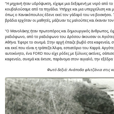
“Η μηχανή ήταν υδρόψυκτη, είχαμε μια δεξαμενή με νερό από το
κουβαλούσαμε από τα πηγάδια. Υπήρχε και μια υπερχείλιση και μι
όπως ο Κανακόπουλος έδενε εκεί τον γάδαρό του να βοσκήσει. Τ
βράδια ερχόταν οι μαθητές, μάζευαν τις μαλούπες και έκαναν το
“Ο Μανολάκης ήταν πρωτοπόρος και δημιουργικός άνθρωπος, έφ
ραδιόφωνο, από το ραδιόφωνο του Δρόσου άκουσαν οι Αγιότες
Αθήνα. Έφερε το σινεμά. Στην αρχή έπαιζε βωβό στα καφενεία, 
και εκεί που είναι η τράπεζα Άλφα, εστιατόριο του Καρρά. Αργότ
αυτοκίνητο, ένα FORD που είχε ρόδες με ξύλινες ακτίνες, σάπι
καφενείο, σινεμά και έκτισε, παράνομα στον αιγιαλό, την εξέδρα
Φωτό δεξιά: Ανάποδα φλιτζάνια στις κο