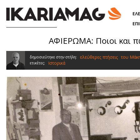
Παράκαμψη προς το κυρίως περιεχόμενο
ΕΛ
ΕΠ
ΑΦΙΕΡΩΜΑ: Ποιοι και π
ελεύθερες πτήσεις
του Μάκ
δημοσιεύτηκε στην στήλη:
Ιστορικά
ετικέτες: