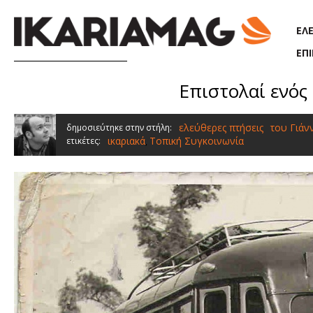
Παράκαμψη προς το κυρίως περιεχόμενο
ΕΛ
ΕΠ
Επιστολαί ενός
ελεύθερες πτήσεις
του Γιάν
δημοσιεύτηκε στην στήλη:
ικαριακά
Τοπική Συγκοινωνία
ετικέτες:
,