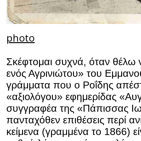
photo
Σκέφτομαι συχνά, όταν θέλω ν
ενός Αγρινιώτου» του Εμμανου
γράμματα που o Ροΐδης απέστ
«αξιολόγου» εφημερίδας «Αυγ
συγγραφέα της «Πάπισσας Ιωά
πανταχόθεν επιθέσεις περί α
κείμενα (γραμμένα το 1866) ε