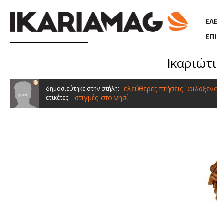
Παράκαμψη προς το κυρίως περιεχόμενο
ΕΛ
ΕΠ
Ικαριώτι
ελεύθερες πτήσεις
φιλοξενο
δημοσιεύτηκε στην στήλη:
στιγμές
στο νησί
ετικέτες:
,