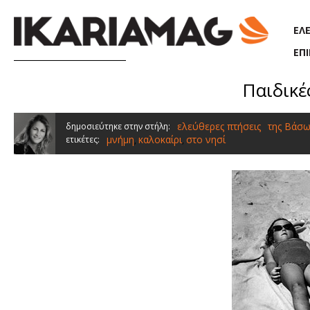
Παράκαμψη προς το κυρίως περιεχόμενο
ΕΛ
ΕΠ
Παιδικέ
ελεύθερες πτήσεις
της Βάσω
δημοσιεύτηκε στην στήλη:
μνήμη
καλοκαίρι
στο νησί
ετικέτες:
,
,