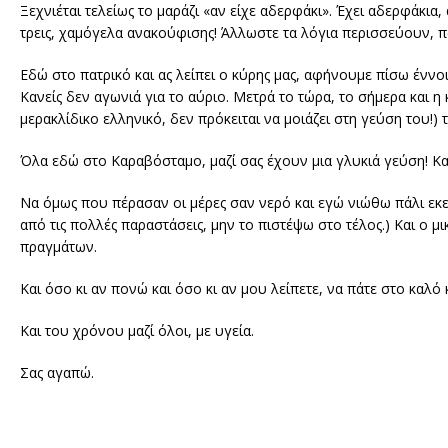
Ξεχνιέται τελείως το μαράζι «αν είχε αδερφάκι». Έχει αδερφάκια,
τρεις, χαμόγελα ανακούφισης! Άλλωστε τα λόγια περισσεύουν, πά
Εδώ στο πατρικό και ας λείπει ο κύρης μας, αφήνουμε πίσω ένν
Κανείς δεν αγωνιά για το αύριο. Μετρά το τώρα, το σήμερα και η
μερακλίδικο ελληνικό, δεν πρόκειται να μοιάζει στη γεύση του!) 
Όλα εδώ στο Καραβόσταμο, μαζί σας έχουν μια γλυκιά γεύση! Και 
Να όμως που πέρασαν οι μέρες σαν νερό και εγώ νιώθω πάλι εκε
από τις πολλές παραστάσεις, μην το πιστέψω στο τέλος.) Και ο μι
πραγμάτων.
Και όσο κι αν πονώ και όσο κι αν μου λείπετε, να πάτε στο καλό 
Και του χρόνου μαζί όλοι, με υγεία.
Σας αγαπώ.