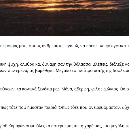
αι της μοίρας μου, όσους ανθρώπους αγαπώ, να πρέπει να φεύγουν κ
άρικη ψυχή, αλμύρα και δύναμη σαν την θάλασσα! Βλέπεις, διάλεξε να
κών σαν εμένα, τις βαρέθηκα! Μεγάλο το αντίτιμο αυτής της δουλειά
γουν, τα κοντινά ξενάκια μας. Μάνα, αδερφή, φίλος αιώνιος. Θα το
, όπως τότε που ήμασταν παιδιά! Όπως τότε που ονειρευόμασταν, δίχ
οί! Καμαρώνουμε όλες τα αστέρια μας και η χαρά μας, πιο μεγάλη τώ