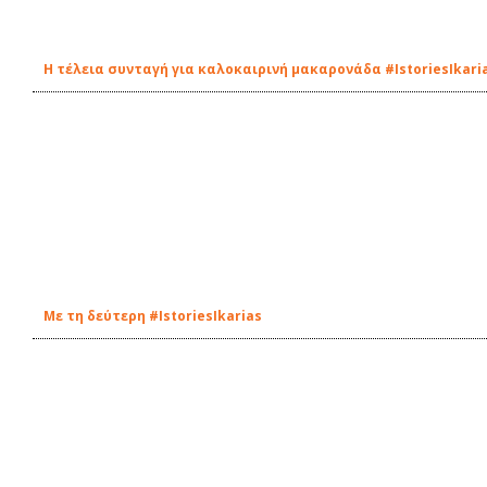
Η τέλεια συνταγή για καλοκαιρινή μακαρονάδα #IstoriesIkari
Με τη δεύτερη #IstoriesIkarias