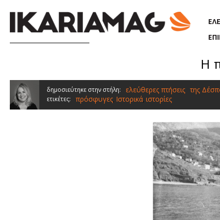
Παράκαμψη προς το κυρίως περιεχόμενο
ΕΛ
ΕΠ
Η 
ελεύθερες πτήσεις
της Δέσπ
δημοσιεύτηκε στην στήλη:
πρόσφυγες
Ιστορικά
ιστορίες
ετικέτες:
,
,